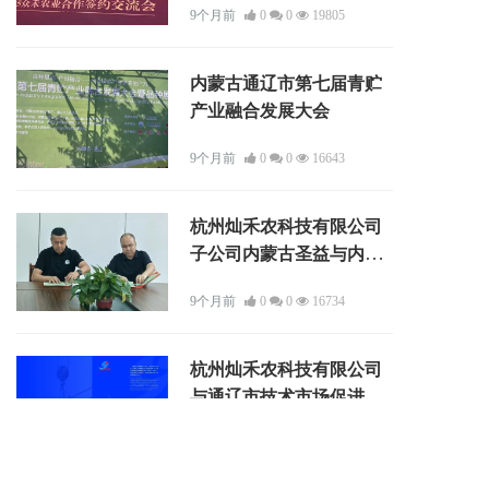
9个月前
0
0
19805
交流
内蒙古通辽市第七届青贮
产业融合发展大会
9个月前
0
0
16643
杭州灿禾农科技有限公司
子公司内蒙古圣益与内蒙
古蓝海盛和新技术实业有
9个月前
0
0
16734
限公司达成战略合作
杭州灿禾农科技有限公司
与通辽市技术市场促进中
心达成科技成果转化合作
9个月前
0
0
13975