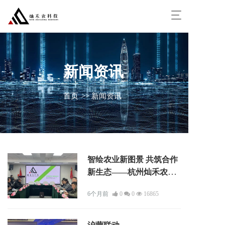
T
o
g
g
l
e
新闻资讯
n
a
v
首页
>> 新闻资讯
i
g
a
t
i
o
智绘农业新图景 共筑合作
n
新生态——杭州灿禾农科
技经销商会暨用户交流会
6个月前
0
0
16865
圆满召开