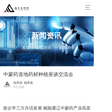
T
o
g
g
l
e
新闻资讯
n
a
v
首页
>> 新闻资讯
>> 新闻详情
i
g
a
t
i
中蒙药道地药材种植座谈交流会
o
n
灿禾农
· 灿禾农
6个月前
政企学三方共话发展 赋能通辽中蒙药产业高质