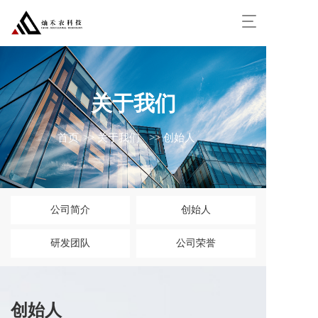
T
o
g
g
l
e
关于我们
n
a
v
首页
>> 关于我们
>> 创始人
i
g
a
t
i
公司简介
创始人
o
n
研发团队
公司荣誉
创始人