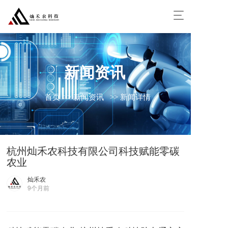
T
o
g
g
l
e
新闻资讯
n
a
v
首页
>> 新闻资讯
>> 新闻详情
i
g
a
t
i
杭州灿禾农科技有限公司科技赋能零碳
o
农业
n
灿禾农
9个月前