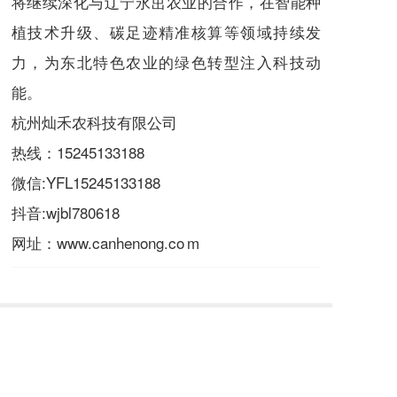
将继续深化与辽宁永茁农业的合作，在智能种
植技术升级、碳足迹精准核算等领域持续发
力，为东北特色农业的绿色转型注入科技动
能。
杭州灿禾农科技有限公司
热线：
15245133188
微信:YFL
15245133188
抖音:wjbl780618
网址：www.canhenong.co m
上一篇
下一篇
中蒙药道地药材种植座谈交流会
杭州灿禾农科技有限公司与内蒙古众禾农业科技责任有限公司成功举行签约交流